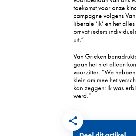
voortbestaan van ons v
toekomst voor onze kind
campagne volgens Van Gr
liberale ‘ik’ en het al
omvat ieders individuele
uit.”
Van Grieken benadrukte 
gaan het niet alleen k
voorzitter. “We hebben
klein om mee het versch
kan zeggen: ik was erb
werd.”
Deel dit artikel