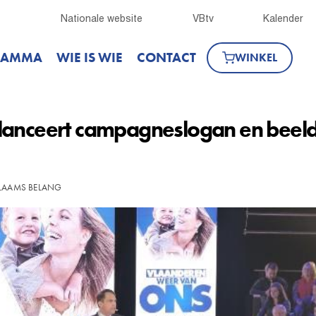
Nationale website
VBtv
Kalender
RAMMA
WIE IS WIE
CONTACT
WINKEL
lanceert campagneslogan en beeld
VLAAMS BELANG