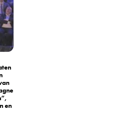
aten
n
van
pagne
n”,
n en