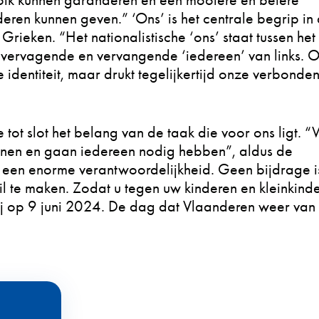
olk kunnen garanderen en een mooiere en betere
eren kunnen geven.” ‘Ons’ is het centrale begrip in
ieken. “Het nationalistische ‘ons’ staat tussen het 
les vervagende en vervangende ‘iedereen’ van links. 
 identiteit, maar drukt tegelijkertijd onze verbonde
tot slot het belang van de taak die voor ons ligt. 
unnen en gaan iedereen nodig hebben”, aldus de
 een enorme verantwoordelijkheid. Geen bijdrage is
il te maken. Zodat u tegen uw kinderen en kleinkind
ij op 9 juni 2024. De dag dat Vlaanderen weer van