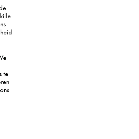
 de
kille
Ons
nheid
“We
 te
eren
 ons