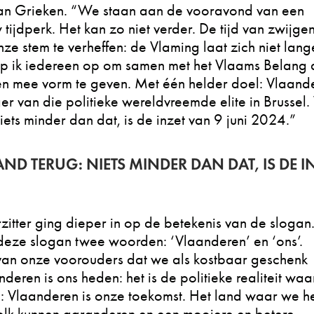
 Van Grieken. “We staan aan de vooravond van een
ijdperk. Het kan zo niet verder. De tijd van zwijgen
onze stem te verheffen: de Vlaming laat zich niet lan
ep ik iedereen op om samen met het Vlaams Belang 
n mee vorm te geven. Met één helder doel: Vlaand
er van die politieke wereldvreemde elite in Brussel
iets minder dan dat, is de inzet van 9 juni 2024.”
D TERUG: NIETS MINDER DAN DAT, IS DE I
itter ging dieper in op de betekenis van de slogan
eze slogan twee woorden: ‘Vlaanderen’ en ‘ons’.
 van onze voorouders dat we als kostbaar geschenk
eren is ons heden: het is de politieke realiteit waa
al: Vlaanderen is onze toekomst. Het land waar we h