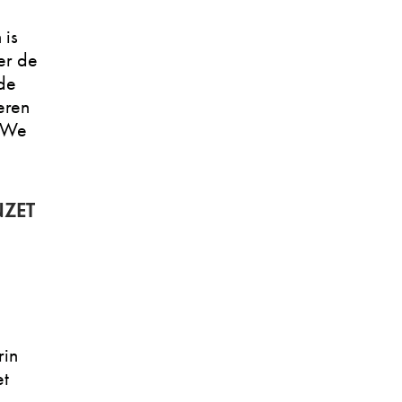
 is
ger de
de
eren
. We
NZET
.
rin
et