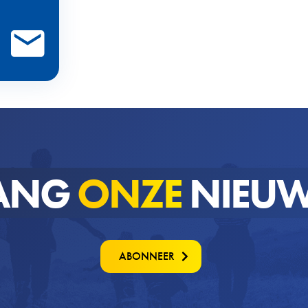
ANG
ONZE
NIEUW
ABONNEER