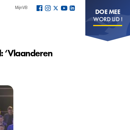
MijnVB
DOE MEE
WORD LID !
: ‘Vlaanderen