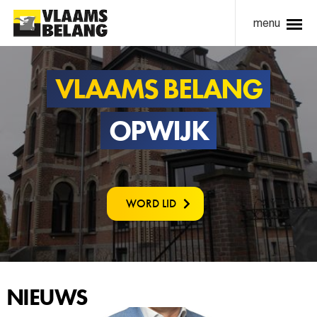
menu
VLAAMS BELANG
OPWIJK
WORD LID
NIEUWS